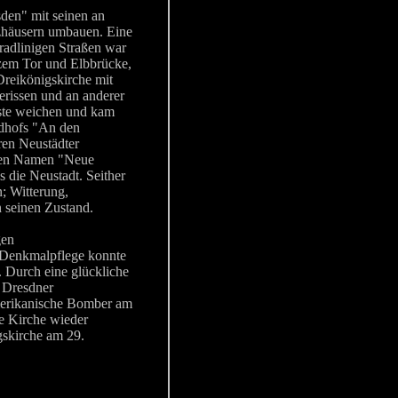
den" mit seinen an
zhäusern umbauen. Eine
radlinigen Straßen war
rzem Tor und Elbbrücke,
 Dreikönigskirche mit
rissen und an anderer
sste weichen und kam
edhofs "An den
ren Neustädter
 den Namen "Neue
 die Neustadt. Seither
; Witterung,
 seinen Zustand.
gen
r Denkmalpflege konnte
. Durch eine glückliche
e Dresdner
amerikanische Bomber am
ie Kirche wieder
gskirche am 29.