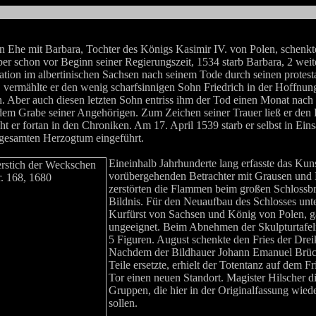
en Ehe mit Barbara, Tochter des Königs Kasimir IV. von Polen, schenkt
ber schon vor Beginn seiner Regierungszeit, 1534 starb Barbara, 2 wei
tion im albertinischen Sachsen nach seinem Tode durch seinen protest
, vermählte er den wenig scharfsinnigen Sohn Friedrich in der Hoffnun
n. Aber auch diesen letzten Sohn entriss ihm der Tod einen Monat nach
dem Grabe seiner Angehörigen. Zum Zeichen seiner Trauer ließ er den B
ht er fortan in den Chroniken. Am 17. April 1539 starb er selbst in Ein
gesamten Herzogtum eingeführt.
Eineinhalb Jahrhunderte lang erfasste das Ku
vorübergehenden Betrachter mit Grausen und 
zerstörten die Flammen beim großen Schlossbr
Bildnis. Für den Neuaufbau des Schlosses unt
Kurfürst von Sachsen und König von Polen, ga
ungeeignet. Beim Abnehmen der Skulpturtafeln 
5 Figuren. August schenkte den Fries der Dre
Nachdem der Bildhauer Johann Emanuel Brück
Teile ersetzte, erhielt der Totentanz auf dem
Tor einen neuen Standort. Magister Hilscher d
Gruppen, die hier in der Originalfassung wie
sollen.