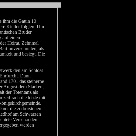
e ihm die Gattin 10
tere Kinder folgten. Um
antischen Bruder
g auf einen
 der Heirat. Zehnmal
art unverschnitten, als
samkeit und besiegt. Die
nstwerk den am Schloss
Ehrfurcht. Dann
and 1701 das steinerne
er August dem Starken,
lt der Totentanz als
zerbrach die letzte mit
ikönigskirchgemeinde.
ner die zerborstenen
 Friedhof am Schwarzen
ichtete Verse zu den
dergegeben werden