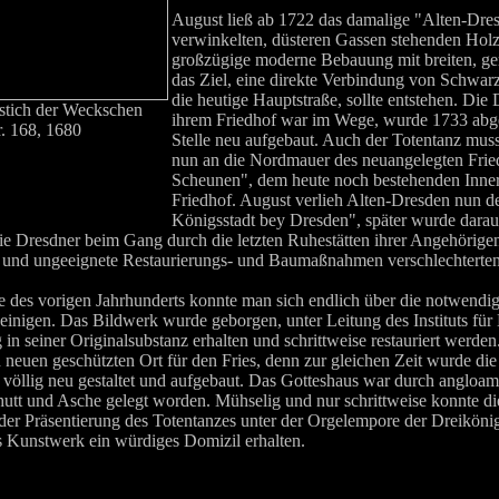
August ließ ab 1722 das damalige "Alten-Dres
verwinkelten, düsteren Gassen stehenden Hol
großzügige moderne Bebauung mit breiten, ge
das Ziel, eine direkte Verbindung von Schwa
die heutige Hauptstraße, sollte entstehen. Die
stich der Weckschen
ihrem Friedhof war im Wege, wurde 1733 abge
. 168, 1680
Stelle neu aufgebaut. Auch der Totentanz mu
nun an die Nordmauer des neuangelegten Fri
Scheunen", dem heute noch bestehenden Inne
Friedhof. August verlieh Alten-Dresden nun
Königsstadt bey Dresden", später wurde daraus
ie Dresdner beim Gang durch die letzten Ruhestätten ihrer Angehörigen
nd ungeeignete Restaurierungs- und Baumaßnahmen verschlechterten
re des vorigen Jahrhunderts konnte man sich endlich über die notwendi
nigen. Das Bildwerk wurde geborgen, unter Leitung des Instituts fü
in seiner Originalsubstanz erhalten und schrittweise restauriert werden
neuen geschützten Ort für den Fries, denn zur gleichen Zeit wurde di
 völlig neu gestaltet und aufgebaut. Das Gotteshaus war durch anglo
hutt und Asche gelegt worden. Mühselig und nur schrittweise konnte d
der Präsentierung des Totentanzes unter der Orgelempore der Dreiköni
 Kunstwerk ein würdiges Domizil erhalten.